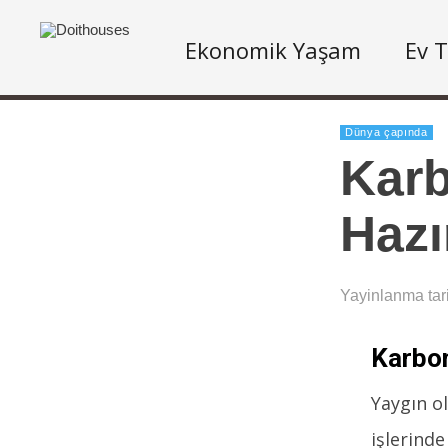
Ekonomik Yaşam
Ev T
Dünya çapında
Karb
Hazı
Yayinlanma tar
Karbo
Yaygın o
işlerinde