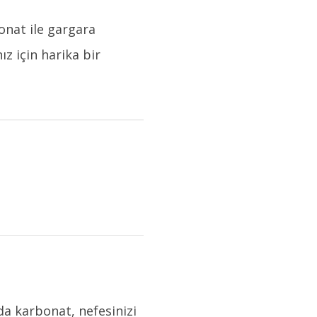
nat ile gargara
z için harika bir
da karbonat, nefesinizi