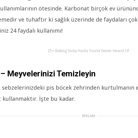
ullanımlarının ötesinde. Karbonat birçok ev ürününd
medir ve tuhaftır ki sağlık üzerinde de faydaları çok
niz 24 faydalı kullanımı!
25+ Baking Soda Hacks You’ve Never Heard Of
– Meyvelerinizi Temizleyin
 sebzelerinizdeki pis böcek zehrinden kurtulmanın en
 kullanmaktır. İşte bu kadar.
REKLAM