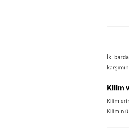
İki bard
karşımın
Kilim 
Kilimleri
Kilimin 