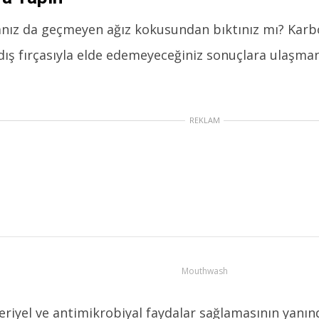
nız da geçmeyen ağız kokusundan bıktınız mı? Karbo
ış fırçasıyla elde edemeyeceğiniz sonuçlara ulaşmanı
REKLAM
Mouthwash
eriyel ve antimikrobiyal faydalar sağlamasının yanın