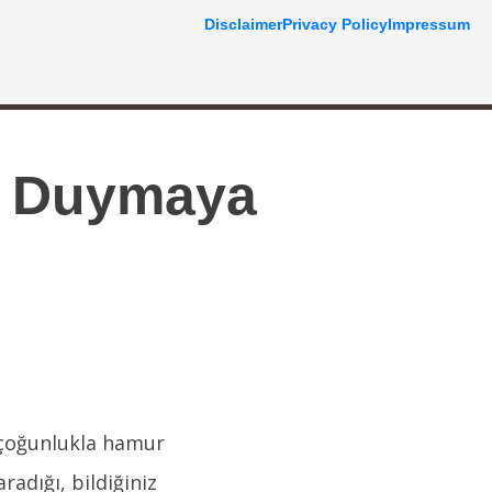
Disclaimer
Privacy Policy
Impressum
nı Duymaya
 çoğunlukla hamur
radığı, bildiğiniz