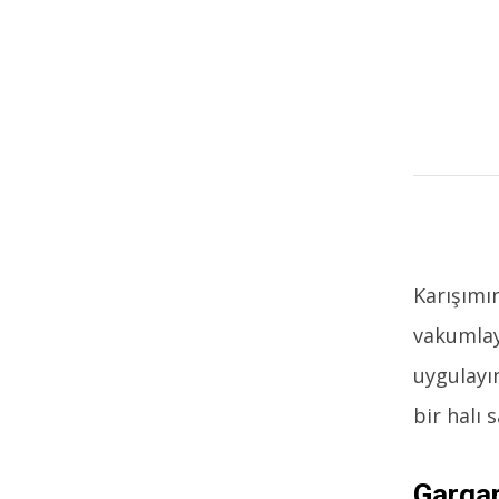
Karışımın
vakumlayı
uygulayın
bir halı
Gargar