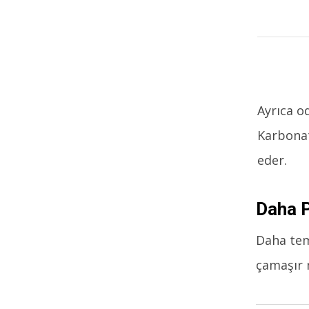
Ayrıca o
Karbonat
eder.
Daha P
Daha tem
çamaşır 