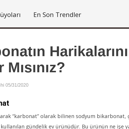
üyoları
En Son Trendler
onatın Harikaları
r Mısınız?
ihi 05/31/2020
nat
larak “karbonat” olarak bilinen sodyum bikarbonat,
 kullanılan gündelik ev ürünüdür. Bu ürünün ne işe ya