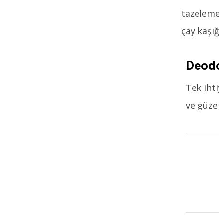
tazelemek
çay kaşığ
Deod
Tek ihti
ve güze