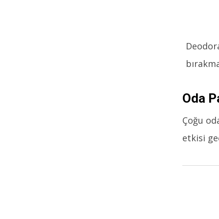
Deodora
bırakma
Oda P
Çoğu oda
etkisi g