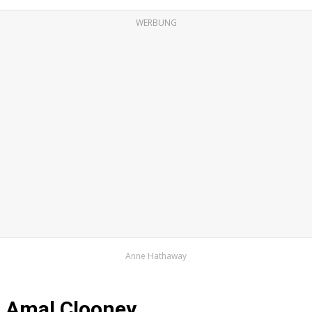
WERBUNG
Anne Hathaway
Amal Clooney