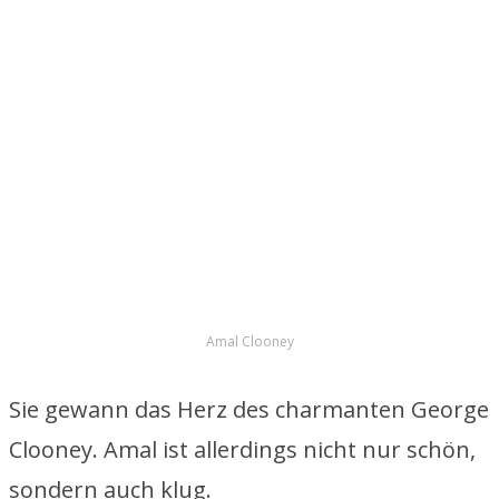
Amal Clooney
Sie gewann das Herz des charmanten George
Clooney. Amal ist allerdings nicht nur schön,
sondern auch klug.
Christina Aguilera
Die ersten Schritte machte sie im “Disney
Club”. Danach ging es mit ihrer Karriere nach
oben. Nicht nur musikalisch, auch privat
hatte sie Höhen und Tiefen.
WERBUNG